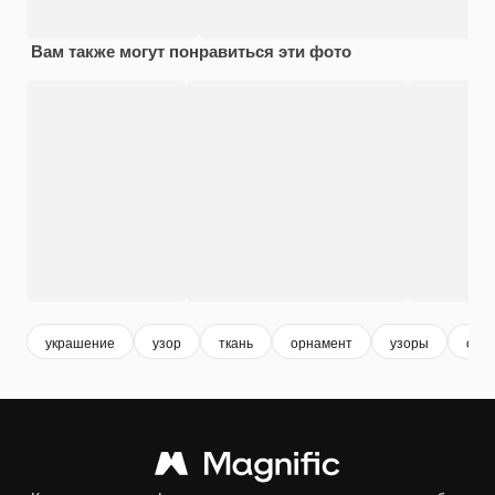
Вам также могут понравиться эти фото
украшение
узор
ткань
орнамент
узоры
орн