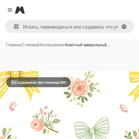
Magnific
Close menu
Поиск 
Главная
/
Стоковый
/
Изображения
/
Кокетный акварельный…
Созданные при помощи ИИ