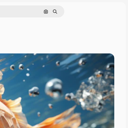
Поиск по изображению
Поиск