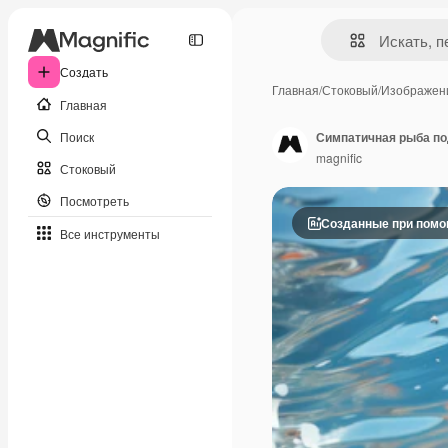
Создать
Главная
/
Стоковый
/
Изображен
Главная
Поиск
Симпатичная рыба по
magnific
Стоковый
Посмотреть
Созданные при пом
Все инструменты