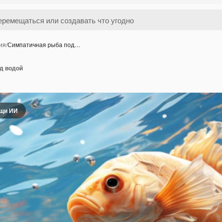
ия
/
Симпатичная рыба под…
д водой
ощи ИИ