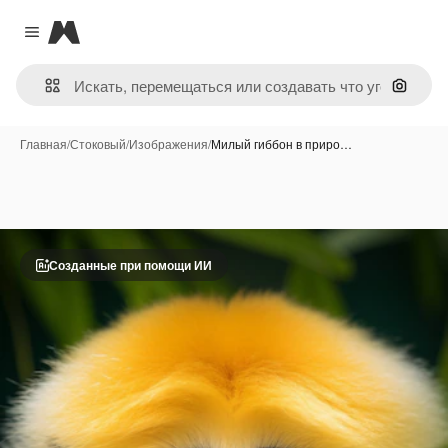
Magnific
Close menu
Поиск 
Главная
/
Стоковый
/
Изображения
/
Милый гиббон в приро…
Созданные при помощи ИИ