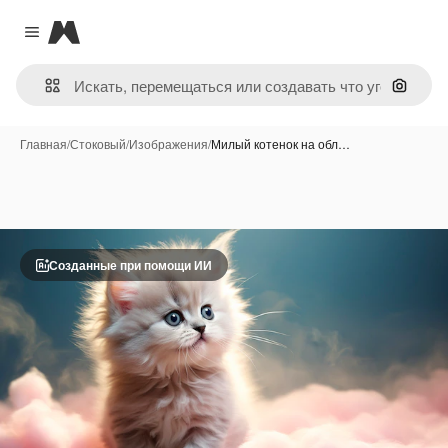
Magnific
Close menu
Поиск 
Главная
/
Стоковый
/
Изображения
/
Милый котенок на обл…
Созданные при помощи ИИ