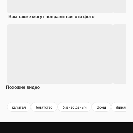
Вам также могут понравиться эти фото
Похожие видео
Premium
Premium
Сгенерировано с помощью ИИ
Premium
Premium
Сгенериров
капитал
богатство
бизнес деньги
фонд
финансы