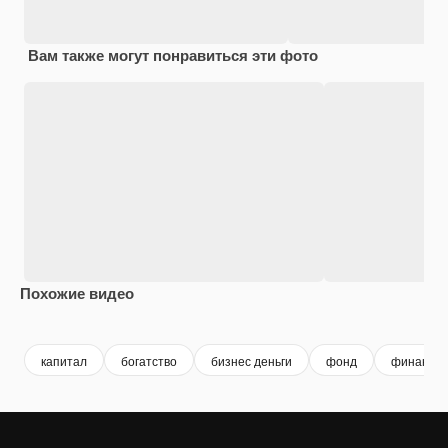
Вам также могут понравиться эти фото
Похожие видео
Premium
Premium
Premium
Premium
Сгенериров
капитал
богатство
бизнес деньги
фонд
финансы