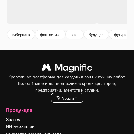
киберпанк
фантастика
воин
будущее
футуристич
Креативная платформа для создания ваших лучших работ.
Более 1 миллиона подписчиков среди креаторов,
предприятий, агентств и студий.
Pусский
Продукция
Spaces
ИИ-помощник
Генератор изображений ИИ