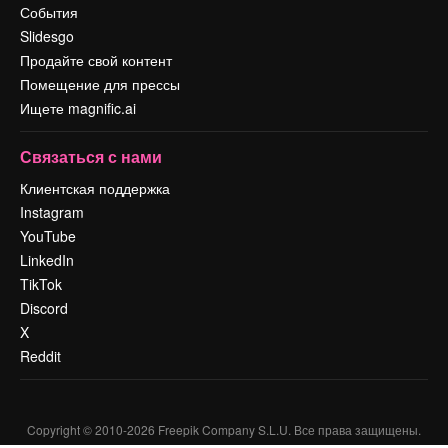
События
Slidesgo
Продайте свой контент
Помещение для прессы
Ищете magnific.ai
Связаться с нами
Клиентская поддержка
Instagram
YouTube
LinkedIn
TikTok
Discord
X
Reddit
Copyright © 2010-
2026
Freepik Company S.L.U.
Все права защищены
.