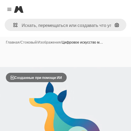
Magnific
Close menu
Поиск 
Главная
/
Стоковый
/
Изображения
/
Цифровое искусство м…
Созданные при помощи ИИ