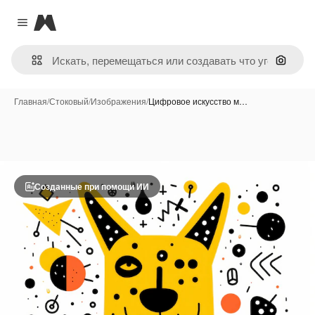
Magnific
Close menu
Поиск 
Главная
/
Стоковый
/
Изображения
/
Цифровое искусство м…
Созданные при помощи ИИ