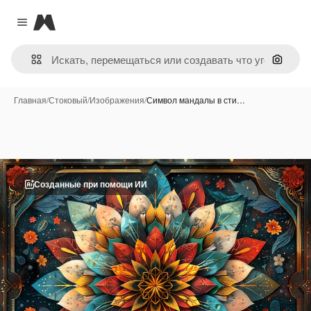
Magnific
Close menu
Поиск 
Главная
/
Стоковый
/
Изображения
/
Символ мандалы в сти…
Созданные при помощи ИИ