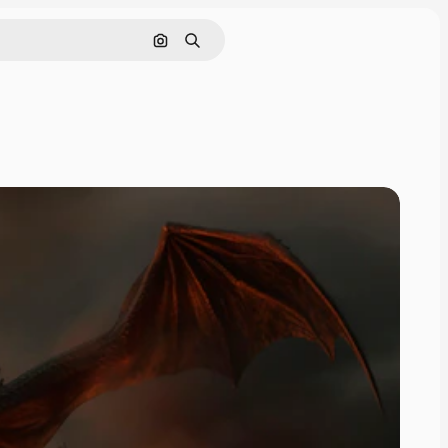
Поиск по изображению
Поиск