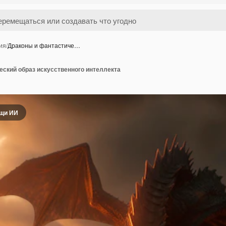
ия
/
Драконы и фантастиче…
еский образ искусственного интеллекта
ощи ИИ