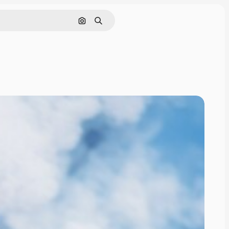
Поиск по изображению
Поиск