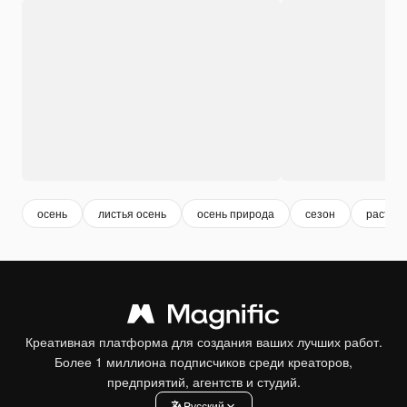
осень
листья осень
осень природа
сезон
растит
Креативная платформа для создания ваших лучших работ.
Более 1 миллиона подписчиков среди креаторов,
предприятий, агентств и студий.
Pусский