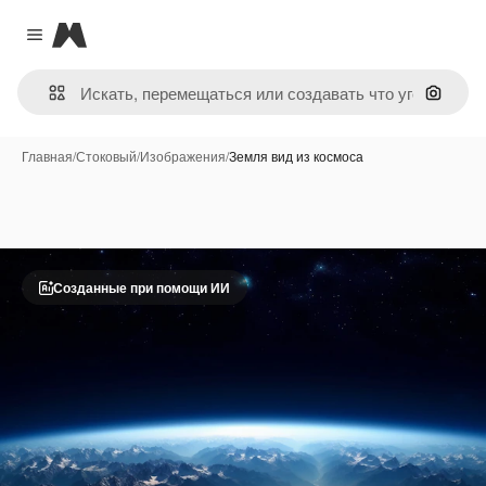
Magnific
Close menu
Поиск 
Главная
/
Стоковый
/
Изображения
/
Земля вид из космоса
Созданные при помощи ИИ