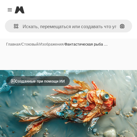
Magnific
Close menu
Поиск 
Главная
/
Стоковый
/
Изображения
/
Фантастическая рыба …
Созданные при помощи ИИ