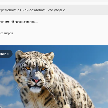
ия
/
Зимний сезон свирепы…
ых тигров
ощи ИИ