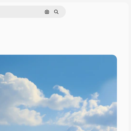
Поиск по изображению
Поиск