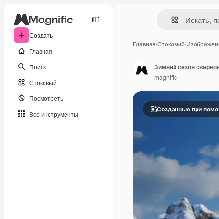
Создать
Главная
/
Стоковый
/
Изображен
Главная
Поиск
Зимний сезон свиреп
magnific
Стоковый
Посмотреть
Созданные при пом
Все инструменты