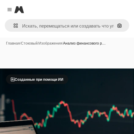
Magnific
Close menu
Поиск 
Главная
/
Стоковый
/
Изображения
/
Анализ финансового р…
Созданные при помощи ИИ