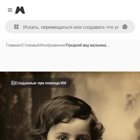
Magnific
Close menu
Поиск 
Главная
/
Стоковый
/
Изображения
/
Предний вид мальчика…
Созданные при помощи ИИ