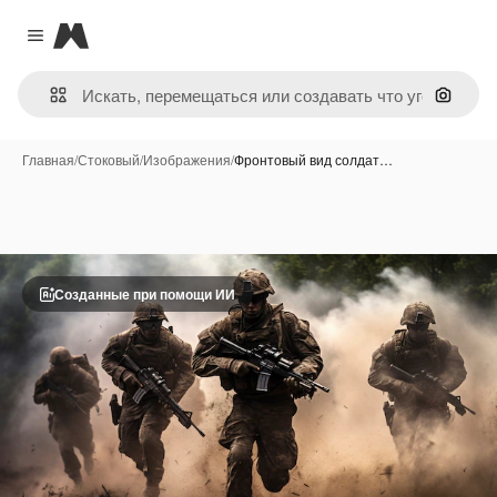
Magnific
Close menu
Поиск 
Главная
/
Стоковый
/
Изображения
/
Фронтовый вид солдат…
Созданные при помощи ИИ