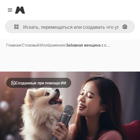
Magnific
Close menu
Поиск 
Главная
/
Стоковый
/
Изображения
/
Забавная женщина с с…
Созданные при помощи ИИ