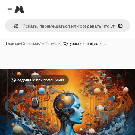
Magnific
Close menu
Поиск 
Главная
/
Стоковый
/
Изображения
/
Футуристическая дело…
Созданные при помощи ИИ