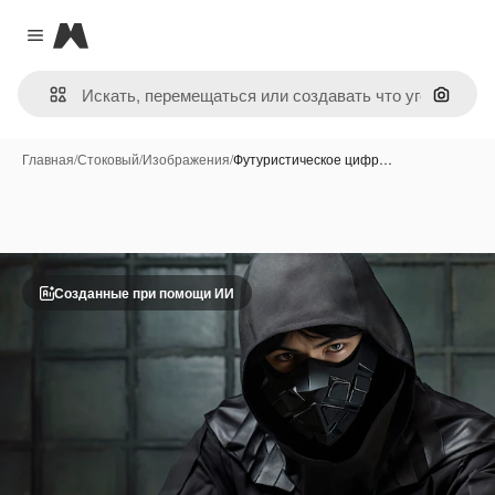
Magnific
Close menu
Поиск 
Главная
/
Стоковый
/
Изображения
/
Футуристическое цифр…
Созданные при помощи ИИ