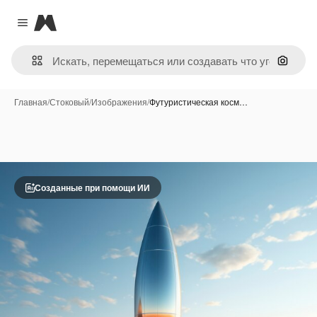
Magnific
Close menu
Поиск 
Главная
/
Стоковый
/
Изображения
/
Футуристическая косм…
Созданные при помощи ИИ