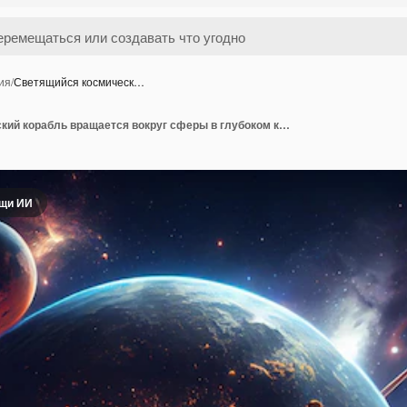
ия
/
Светящийся космическ…
Светящийся космический корабль вращается вокруг сферы в глубоком космосе, сгенерированной ИИ
ощи ИИ