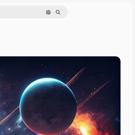
Поиск по изображению
Поиск