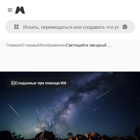
Magnific
Close menu
Поиск 
Главная
/
Стоковый
/
Изображения
/
Светящийся звездный …
Созданные при помощи ИИ