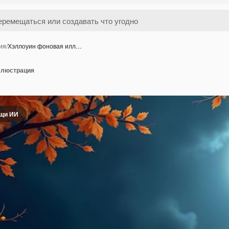
ия
/
Хэллоуин фоновая илл…
ллюстрация
ощи ИИ