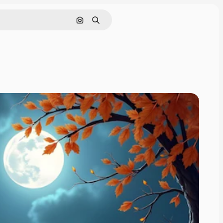
Поиск по изображению
Поиск