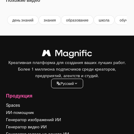
Premium
Premium
Сгенерировано с помощью ИИ
Premium
Premium
Сгенериров
день знаний
знания
образование
школа
обучени
Креативная платформа для создания ваших лучших работ.
Более 1 миллиона подписчиков среди креаторов,
предприятий, агентств и студий.
Pусский
Продукция
Spaces
ИИ-помощник
Генератор изображений ИИ
Генератор видео ИИ
Генератор голоса на основе ИИ