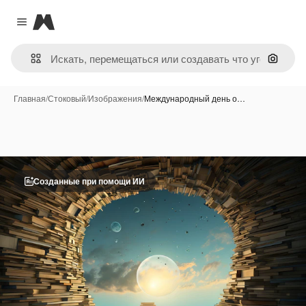
Magnific
Close menu
Поиск 
Главная
/
Стоковый
/
Изображения
/
Международный день о…
Созданные при помощи ИИ