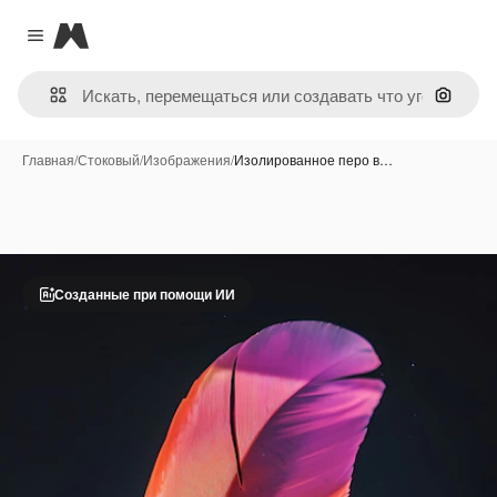
Magnific
Close menu
Поиск 
Главная
/
Стоковый
/
Изображения
/
Изолированное перо в…
Созданные при помощи ИИ