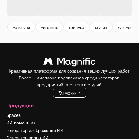
материал
животные
текстура
студия
художестве
Креативная платформа для создания ваших лучших работ.
Более 1 миллиона подписчиков среди креаторов,
предприятий, агентств и студий.
Pусский
Продукция
Spaces
ИИ-помощник
Генератор изображений ИИ
Генератор видео ИИ