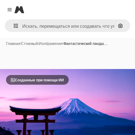
Magnific
Close menu
Поиск 
Главная
/
Стоковый
/
Изображения
/
Фантастический ландш…
Созданные при помощи ИИ