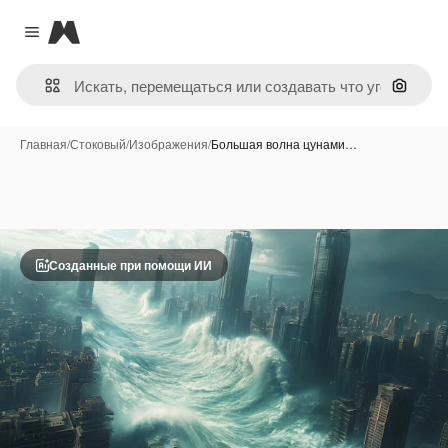
Magnific
Close menu
Поиск 
Главная
/
Стоковый
/
Изображения
/
Большая волна цунами…
Созданные при помощи ИИ