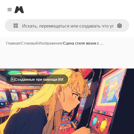
Magnific
Close menu
Поиск 
Главная
/
Стоковый
/
Изображения
/
Сцена стиля жизни с …
Созданные при помощи ИИ