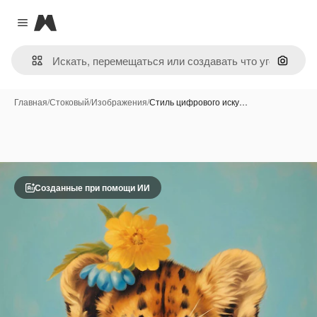
Magnific
Close menu
Поиск 
Главная
/
Стоковый
/
Изображения
/
Стиль цифрового иску…
Созданные при помощи ИИ