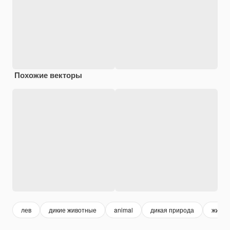
Похожие векторы
лев
дикие животные
animal
дикая природа
живой