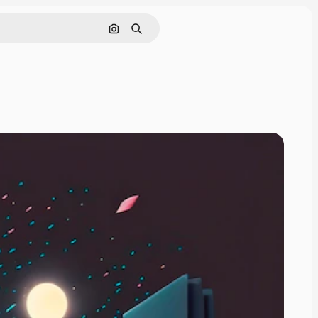
Поиск по изображению
Поиск