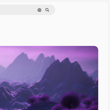
Поиск по изображению
Поиск