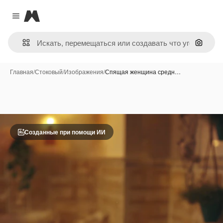
Magnific
Close menu
Поиск 
Главная
/
Стоковый
/
Изображения
/
Спящая женщина средн…
Созданные при помощи ИИ