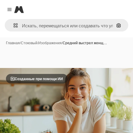
Magnific
Close menu
Поиск 
Главная
/
Стоковый
/
Изображения
/
Средний выстрел женщ…
Созданные при помощи ИИ