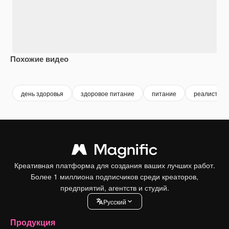
Похожие видео
Premium
Premium
Premium
Premium
день здоровья
здоровое питание
питание
реалистиче
Креативная платформа для создания ваших лучших работ.
Более 1 миллиона подписчиков среди креаторов,
предприятий, агентств и студий.
Pусский
Продукция