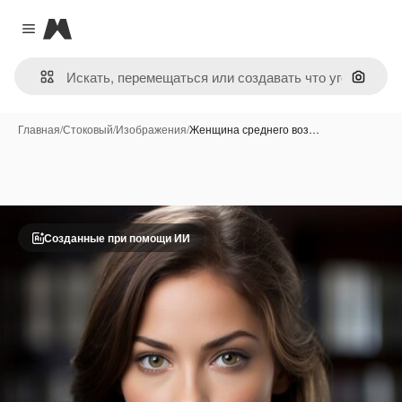
Magnific
Close menu
Поиск 
Главная
/
Стоковый
/
Изображения
/
Женщина среднего воз…
Созданные при помощи ИИ