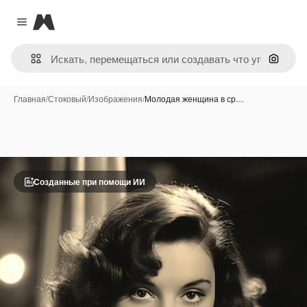
Magnific
Close menu
Поиск 
Главная
/
Стоковый
/
Изображения
/
Молодая женщина в ср…
Созданные при помощи ИИ