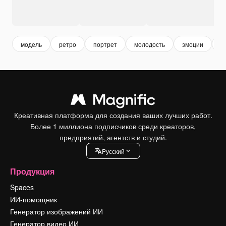
модель
ретро
портрет
молодость
эмоции
в
Креативная платформа для создания ваших лучших работ.
Более 1 миллиона подписчиков среди креаторов,
предприятий, агентств и студий.
Pусский
Продукция
Spaces
ИИ-помощник
Генератор изображений ИИ
Генератор видео ИИ