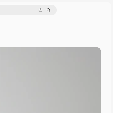
Поиск по изображению
Поиск