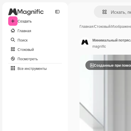
Создать
Главная
/
Стоковый
/
Изображен
Главная
Поиск
Минимальный потряс
magnific
Стоковый
Посмотреть
Созданные при пом
Все инструменты