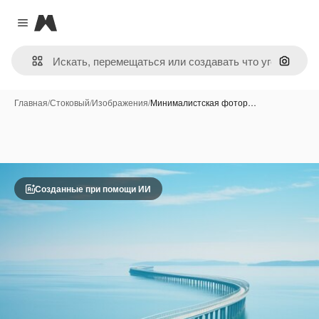
Magnific
Close menu
Поиск 
Главная
/
Стоковый
/
Изображения
/
Минималистская фотор…
Созданные при помощи ИИ