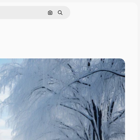
Поиск по изображению
Поиск