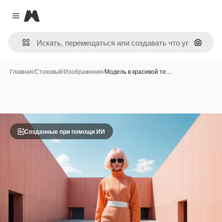
Magnific
Close menu
Поиск 
Главная
/
Стоковый
/
Изображения
/
Модель в красивой те…
Созданные при помощи ИИ