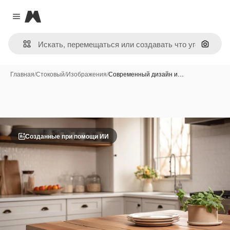
Magnific
Close menu
Поиск 
Главная
/
Стоковый
/
Изображения
/
Современный дизайн и…
Созданные при помощи ИИ