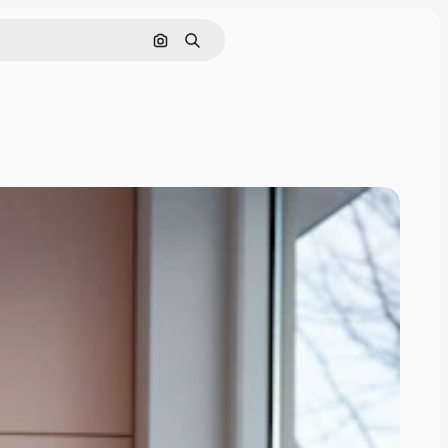
Поиск по изображению
Поиск