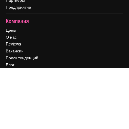
Предприятие
Компания
Цены
О нас
Reviews
Вакансии
Поиск тенденций
Блог
События
Slidesgo
Продайте свой контент
Помещение для прессы
Ищете magnific.ai
Связаться с нами
Клиентская поддержка
Instagram