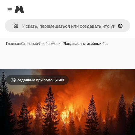
Magnific
Close menu
Поиск 
Главная
/
Стоковый
/
Изображения
/
Ландшафт стихийных б…
Созданные при помощи ИИ