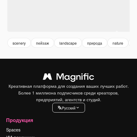
scenery
пейзаж
landscape
природа
nature
д
Креативная платформа для создания ваших лучших работ.
Более 1 миллиона подписчиков среди креаторов,
предприятий, агентств и студий.
Pусский
Продукция
Spaces