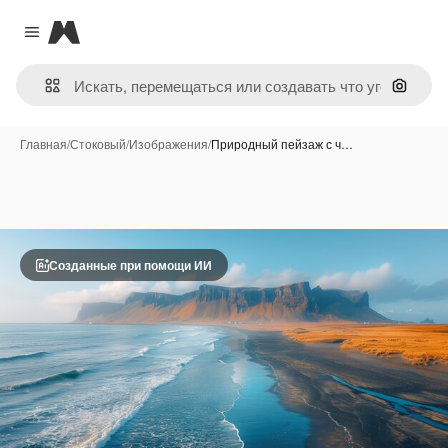
Magnific
Close menu
Поиск 
Главная
/
Стоковый
/
Изображения
/
Природный пейзаж с ч…
Созданные при помощи ИИ