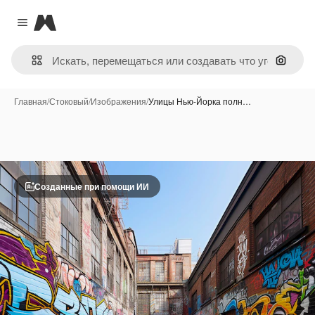
Magnific
Close menu
Поиск 
Главная
/
Стоковый
/
Изображения
/
Улицы Нью-Йорка полн…
Созданные при помощи ИИ