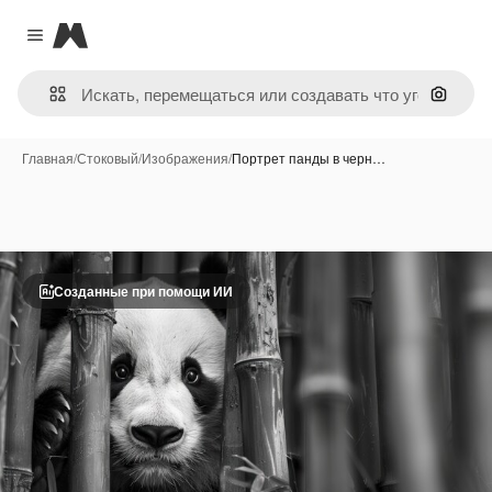
Magnific
Close menu
Поиск 
Главная
/
Стоковый
/
Изображения
/
Портрет панды в черн…
Созданные при помощи ИИ