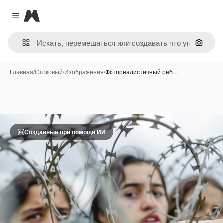
Magnific
Close menu
Поиск 
Главная
/
Стоковый
/
Изображения
/
Фотореалистичный реб…
Созданные при помощи ИИ